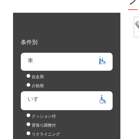
条件別
車
自走用
介助用
いす
クッション付
背張り調整付
リクライニング