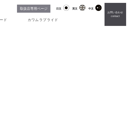
取扱店専用ページ
日文
英文
中文
お問い合わせ
contact
ード
カワムラプライド