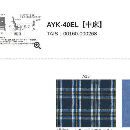
AYK-40EL【中床】
TAIS：00160-000268
A13