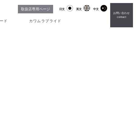
取扱店専用ページ
日文
英文
中文
お問い合わせ
contact
ード
カワムラプライド