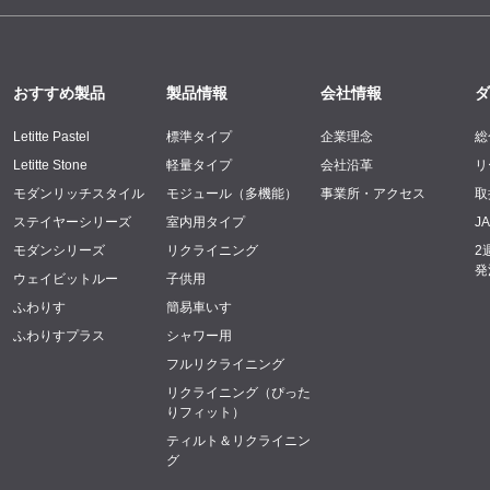
おすすめ製品
製品情報
会社情報
ダ
Letitte Pastel
標準タイプ
企業理念
総
Letitte Stone
軽量タイプ
会社沿革
リ
モダンリッチスタイル
モジュール（多機能）
事業所・アクセス
取
ステイヤーシリーズ
室内用タイプ
J
モダンシリーズ
リクライニング
2
発
ウェイビットルー
子供用
ふわりす
簡易車いす
ふわりすプラス
シャワー用
フルリクライニング
リクライニング（ぴった
りフィット）
ティルト＆リクライニン
グ