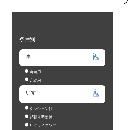
条件別
車
自走用
介助用
いす
クッション付
背張り調整付
リクライニング